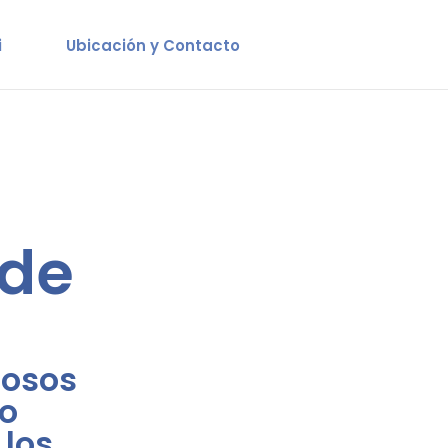
i
Ubicación y Contacto
 de
rosos
lo
 los