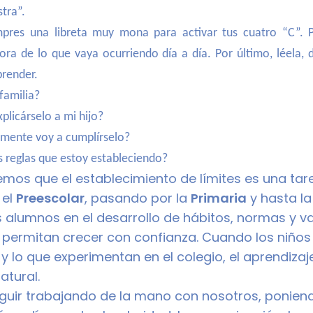
stra”.
pres una libreta muy mona para activar tus cuatro “C”. P
ora de lo que vaya ocurriendo día a día. Por último, léela,
prender.
 familia?
plicárselo a mi hijo?
lmente voy a cumplírselo?
s reglas que estoy estableciendo?
emos que el establecimiento de límites es una tar
 el
Preescolar
, pasando por la
Primaria
y hasta l
umnos en el desarrollo de hábitos, normas y val
 permitan crecer con confianza. Cuando los niño
y lo que experimentan en el colegio, el aprendizaj
atural.
seguir trabajando de la mano con nosotros, ponien