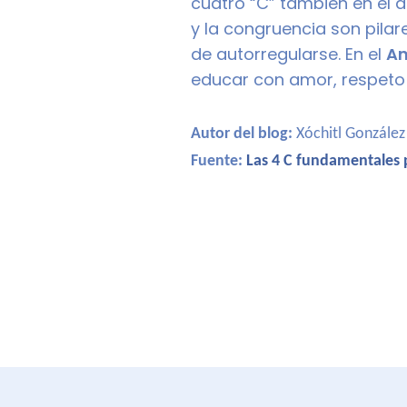
cuatro “C” también en el d
y la congruencia son pila
de autorregularse. En el
A
educar con amor, respeto y
Autor del blog:
Xóchitl Gonzále
Fuente:
Las 4 C fundamentales p